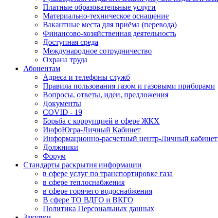
Платные образовательные услуги
Материально-техническое оснащение
Вакантные места для приёма (перевода)
Финансово-хозяйственная деятельность
Доступная среда
Международное сотрудничество
Охрана труда
Абонентам
Адреса и телефоны служб
Правила пользования газом и газовыми приборами
Вопросы, ответы, идеи, предложения
Документы
COVID - 19
Борьба с коррупцией в сфере ЖКХ
ИнфоЮгра-Личный Кабинет
Информационно-расчетный центр-Личный кабинет
Должники
Форум
Стандарты раскрытия информации
в сфере услуг по транспортировке газа
в сфере теплоснабжения
в сфере горячего водоснабжения
В сфере ТО ВДГО и ВКГО
Политика Персональных данных
Закупки