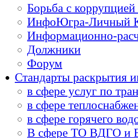
Борьба с коррупцией
ИнфоЮгра-Личный К
Информационно-расч
Должники
Форум
Стандарты раскрытия 
в сфере услуг по тра
в сфере теплоснабже
в сфере горячего во
В сфере ТО ВДГО и