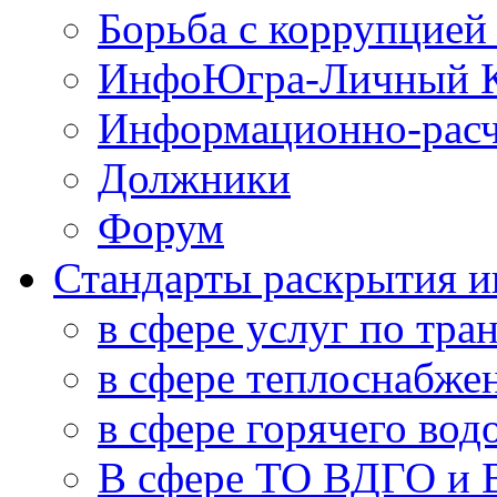
Борьба с коррупцией
ИнфоЮгра-Личный К
Информационно-расч
Должники
Форум
Стандарты раскрытия 
в сфере услуг по тра
в сфере теплоснабже
в сфере горячего во
В сфере ТО ВДГО и