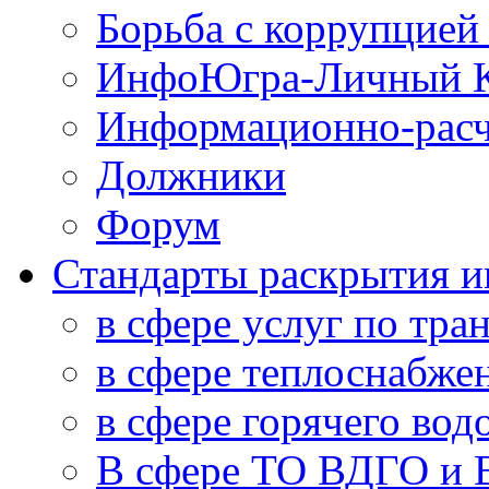
Борьба с коррупцией
ИнфоЮгра-Личный К
Информационно-расч
Должники
Форум
Стандарты раскрытия 
в сфере услуг по тра
в сфере теплоснабже
в сфере горячего во
В сфере ТО ВДГО и